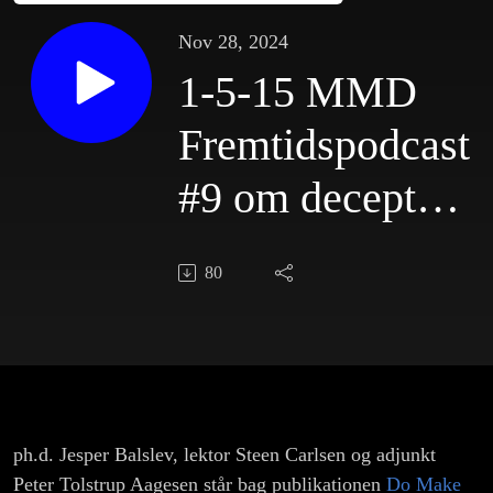
Nov 28, 2024
1-5-15 MMD
Fremtidspodcast
#9 om deceptive
patterns med
80
Jesper Balslev
og Peter
Tolstrup
Aagesen
ph.d. Jesper Balslev, lektor Steen Carlsen og adjunkt
Peter Tolstrup Aagesen står bag publikationen
Do Make